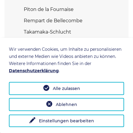
Piton de la Fournaise
Rempart de Bellecombe
Takamaka-Schlucht
Cirque de Cilaos
Wir verwenden Cookies, um Inhalte zu personalisieren
Cascade de Bras Rouge
und externe Medien wie Videos anbieten zu können.
Weitere Informationen finden Sie in der
Piton des Neiges
Datenschutzerklärung
.
Petite Île
Pointe de la Table
Alle zulassen
Grand Brûlé
Ablehnen
Jardin des Parfums
Einstellungen bearbeiten
Grand Galet und Cap Méchant