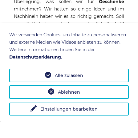
Überlegung, was sollen wir für
Geschenke
mitnehmen? Wir hatten so einige Ideen und im
Nachhinein haben wir es so richtig gemacht. Soll
man Süßigkeiten mitnehmen oder Schulbedarf?
Die Armut ist groß und es gibt schon einiges,
Wir verwenden Cookies, um Inhalte zu personalisieren
worüber sich die Menschen freuen. Süßigkeiten
und externe Medien wie Videos anbieten zu können.
haben wir als Erstes von der Liste gestrichen und
Weitere Informationen finden Sie in der
ist auch nicht zu empfehlen. Die meisten Leute in
Datenschutzerklärung
.
dem Land haben kein fließendes Wasser und
müssen den Wasserbedarf von weit her holen.
Alle zulassen
Ablehnen
Einstellungen bearbeiten