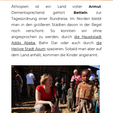
Armut, Betteln und
Äthiopien ist ein Land voller
Armut
.
Geschenke in
Dementsprechend gehört
Betteln
zur
Tagesordnung einer Rundreise. Im Norden bleibt
Äthiopien
man in den größeren Städten davon in der Regel
noch verschont. So konnten wir ohne
Mit Umsicht unangenehme Situationen
angesprochen zu werden, durch
die Hauptstadt
vermeiden
Addis Abeba
, Bahir Dar oder auch durch
die
Heilige Stadt Axum
spazieren. Sobald man aber auf
dem Land anhält, kommen die Kinder angerannt.