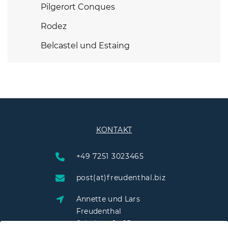
Pilgerort Conques
Rodez
Belcastel und Estaing
KONTAKT
+49 7251 3023465
post(at)freudenthal.biz
Annette und Lars
Freudenthal
Schulstraße 25