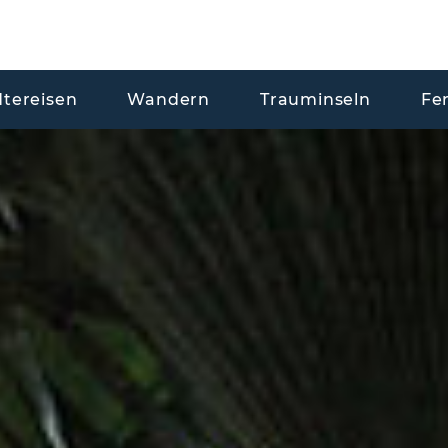
dtereisen
Wandern
Trauminseln
Fe