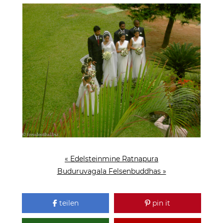
« Edelsteinmine Ratnapura
Buduruvagala Felsenbuddhas »
teilen
pin it