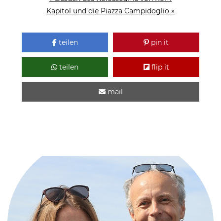
Kapitol und die Piazza Campidoglio »
teilen
pin it
teilen
flip it
mail