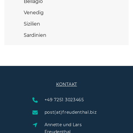
Bellagio
Venedig
Sizilien
Sardinien
KONTAKT
+49 7251 3023465
post(at)freudenthal.biz
Annette und Lars
Freudenthal