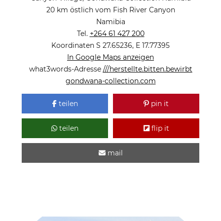
20 km östlich vom Fish River Canyon
Namibia
Tel.
+264 61 427 200
Koordinaten S 27.65236, E 17.77395
In Google Maps anzeigen
what3words-Adresse
///herstellte.bitten.bewirbt
gondwana-collection.com
teilen
pin it
teilen
flip it
mail