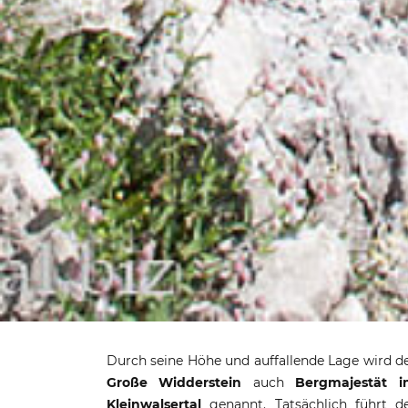
Wanderung 
Durch seine Höhe und auffallende Lage wird d
Widd
Große Widderstein
auch
Bergmajestät 
Kleinwalsertal
genannt. Tatsächlich führt d
spätere Abstieg durch ebenbürti