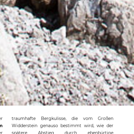
um den Großer
er
traumhafte Bergkulisse, die vom Großen
erstein
im
Widderstein genauso bestimmt wird, wie der
er
ge