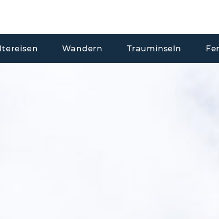
dtereisen
Wandern
Trauminseln
Fe