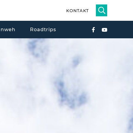
KONTAKT
rnweh
Roadtrips