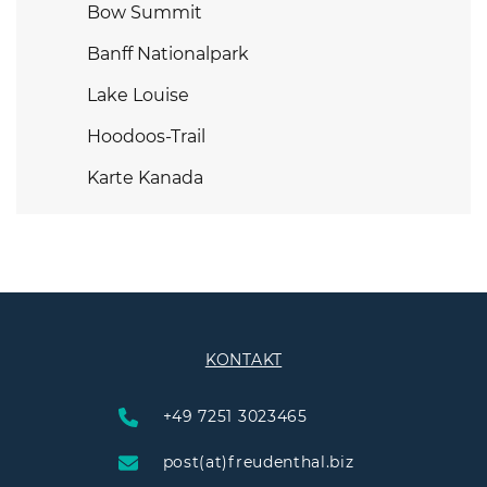
Bow Summit
Banff Nationalpark
Lake Louise
Hoodoos-Trail
Karte Kanada
KONTAKT
+49 7251 3023465
post(at)freudenthal.biz