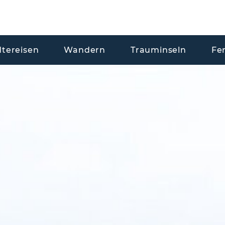
dtereisen
Wandern
Trauminseln
Fe