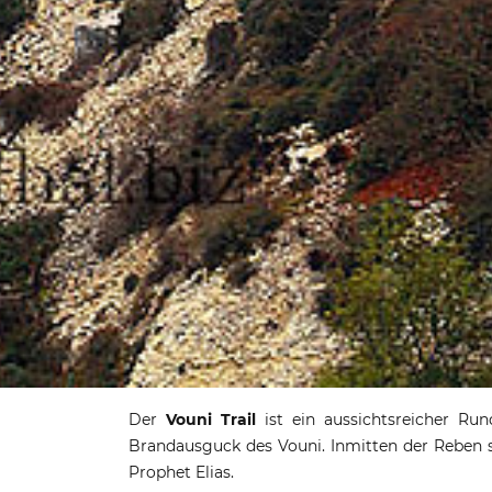
Vouni Trai
Der
Vouni Trail
ist ein aussichtsreicher R
Brandausguck des Vouni. Inmitten der Reben ste
Chrysor
Prophet Elias.