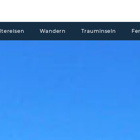
dtereisen
Wandern
Trauminseln
Fe