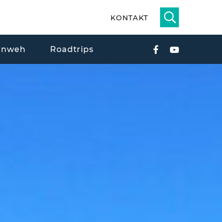
KONTAKT
rnweh
Roadtrips