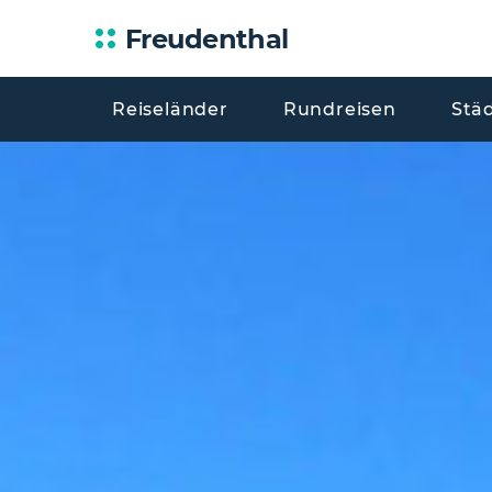
Freudenthal
Reiseländer
Rundreisen
Stä