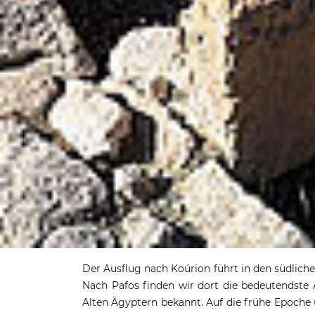
Ausflug zum Ko
Der Ausflug nach Koúrion führt in den südlich
Nach Pafos finden wir dort die bedeutendste 
Apollo
Alten Ägyptern bekannt. Auf die frühe Epoche 