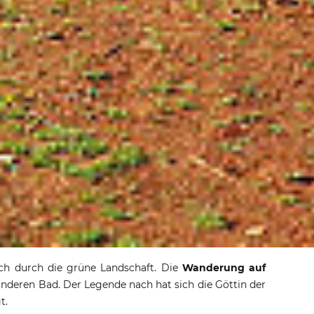
f dem Aphrodite
lich durch die grüne Landschaft. Die
Wanderung auf
nderen Bad. Der Legende nach hat sich die Göttin der
rail
t.