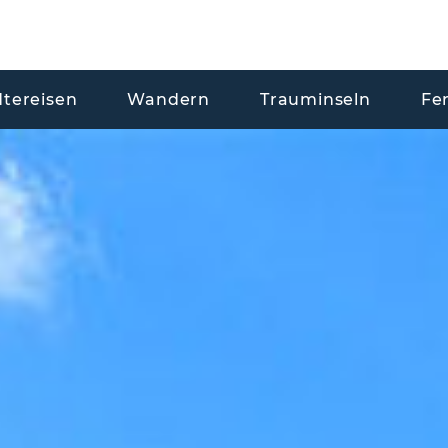
dtereisen
Wandern
Trauminseln
Fe