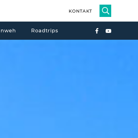
KONTAKT
rnweh
Roadtrips