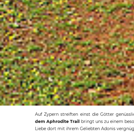
Wanderung au
Auf Zypern streiften einst die Götter genüss
dem Aphrodite Trail
bringt uns zu einem beso
T
Liebe dort mit ihrem Geliebten Adonis vergnüg