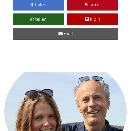
teilen
pin it
teilen
flip it
mail