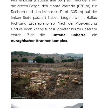
Flumendosa (Hauptstraße 387) ab. Nachdem wir
Nuraghen – prähistorische Bauten auf
die ersten Berge, den Monte Parredis (630 m) zur
Sardinen
Rechten und den Monte su Piroi (605 m) auf der
linken Seite passiert haben, biegen wir in Ballao
Richtung Escalaplano ab. Nach der Abzweigung
sind es noch knapp fünf Kilometer bis zu unserem
ersten Ziel: die
Funtana Coberta
, ein
nuraghischer Brunnenkomplex
.