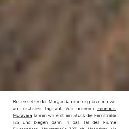
Funtana Coberta und
Bei einsetzender Morgendämmerung brechen wir
die Nuraghe von
am nächsten Tag auf. Von unserem
Ferienort
Arrubiu
Muravera
fahren wir erst ein Stück die Fernstraße
125 und biegen dann in das Tal des Fiume