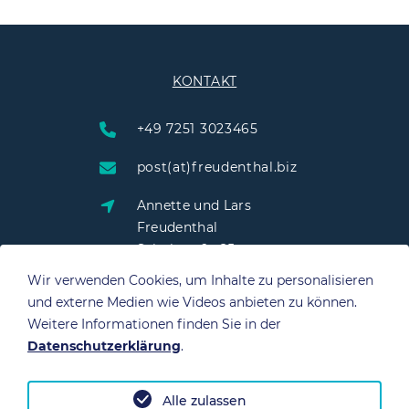
KONTAKT
+49 7251 3023465
post(at)freudenthal.biz
Annette und Lars
Freudenthal
Schulstraße 25
76703 Kraichtal
Wir verwenden Cookies, um Inhalte zu personalisieren
und externe Medien wie Videos anbieten zu können.
Weitere Informationen finden Sie in der
Datenschutzerklärung
.
QUICK LINKS
Alle zulassen
Datenschutz
Impressum