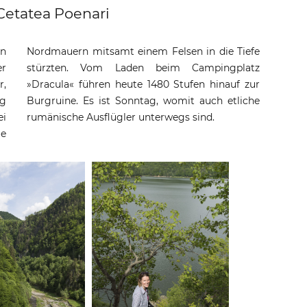
Cetatea Poenari
en
fe
er
z
,
ur
ig
he
ei
rumänische Ausflügler unterwegs sind.
e