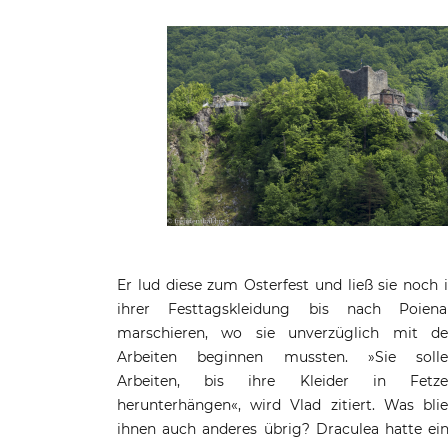
Er lud diese zum Osterfest und ließ sie noch 
Vorliebe für Hinrichtungen durch das grausa
ihrer Festtagskleidung bis nach Poiena
Pfählen, was ihm den Beinamen Tepes, 
marschieren, wo sie unverzüglich mit d
Deutsch »Pfähler«, einbrachte. Die Targovist
Arbeiten beginnen mussten. »Sie soll
standen somit vor der Wahl: entweder 
Arbeiten, bis ihre Kleider in Fetze
arbeiten oder aufgespießt vor dem Schloss 
herunterhängen«, wird Vlad zitiert. Was bli
ihnen auch anderes übrig? Draculea hatte ei