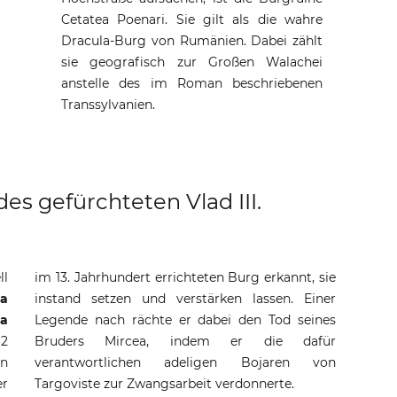
Cetatea Poenari. Sie gilt als die wahre
Dracula-Burg von Rumänien. Dabei zählt
sie geografisch zur Großen Walachei
anstelle des im Roman beschriebenen
Transsylvanien.
es gefürchteten Vlad III.
l
im 13. Jahrhundert errichteten Burg erkannt, sie
ea
instand setzen und verstärken lassen. Einer
ea
Legende nach rächte er dabei den Tod seines
62
r
on
n
er
Targoviste zur Zwangsarbeit verdonnerte.