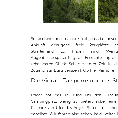
So sind wir zunächst ganz froh, dass bei unser
Unwesen treiben? Nein, in der schwe
Ankunft genügend freie Parkplätze a
zugänglichen Umgebung der Burg lebe
Straßenrand zu finden sind. Wenig
mehrere Braunbären. Und wer will schon ein
Augenblicke später folgt die Ernüchterung d
Bärin mit ihren Jungen in freier Wildba
scheinbaren Glück: Seit geraumer Zeit ist d
Zugang zur Burg versperrt. Ob hier Vampire i
Die Vidraru Talsperre und der S
Leider hat das Tal rund um den Dracul
Campingplatz wenig zu bieten, außer ein
Picknick am Ufer des Arges. Sofern man ein
dabeihat. Wir fahren also schon bald weiter 