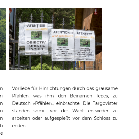
in
me
ri
zu
en
er
en
zu
n
zu
eb
enden.
ne