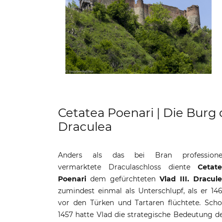
Cetatea Poenari | Die Burg d
Draculea
Anders als das bei Bran professionel
vermarktete Draculaschloss diente
Cetat
Poenari
dem gefürchteten
Vlad III. Dracul
zumindest einmal als Unterschlupf, als er 14
Bruders Mircea, indem er die dafü
vor den Türken und Tartaren flüchtete. Sch
verantwortlichen adeligen Bojaren vo
1457 hatte Vlad die strategische Bedeutung d