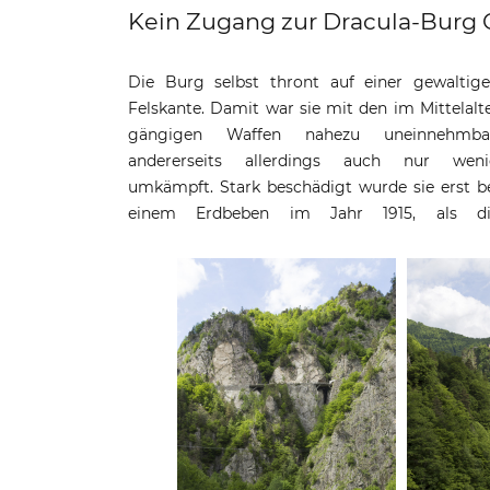
Kein Zugang zur Dracula-Burg 
Die Burg selbst thront auf einer gewaltig
Nordmauern mitsamt einem Felsen in die Tie
Felskante. Damit war sie mit den im Mittelalt
stürzten. Vom Laden beim Campingplat
gängigen Waffen nahezu uneinnehmbar
»Dracula« führen heute 1480 Stufen hinauf z
andererseits allerdings auch nur wen
Burgruine. Es ist Sonntag, womit auch etlic
umkämpft. Stark beschädigt wurde sie erst b
einem Erdbeben im Jahr 1915, als di