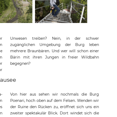
er
r
m
n
e
er
em
hn
er
begegnen?
hr
tausee
a-
Von hier aus sehen wir nochmals die Burg
em
Poenari, hoch oben auf dem Felsen. Wenden wir
es
der Ruine den Rücken zu, eröffnet sich uns ein
in
zweiter spektakulär Blick. Dort windet sich die