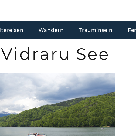
dtereisen
Wandern
Trauminseln
Fe
Vidraru See