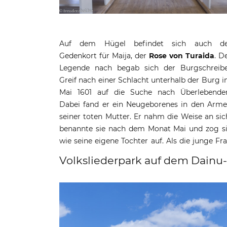
Auf dem Hügel befindet sich auch de
Gedenkort für Maija, der
Rose von Turaida
. D
Einwohner von Treiden den Bei
Legende nach begab sich der Burgschreib
Schließlich verliebte sie sich in den a
Greif nach einer Schlacht unterhalb der Burg 
Deutschland stammenden Landschaftsgärtn
Mai 1601 auf die Suche nach Überlebende
Viktor Heil. Er teilte ihre Liebe, weshalb d
Dabei fand er ein Neugeborenes in den Arm
beiden dann im Herbst 1620 heiraten wollte
seiner toten Mutter. Er nahm die Weise an sic
Doch als der Tag nahte, lockte ein Bote M
benannte sie nach dem Monat Mai und zog s
Rose zur Gutmannshöhle, wo die Geschich
wie seine eigene Tochter auf. Als die junge Fr
Volksliederpark auf dem Dainu