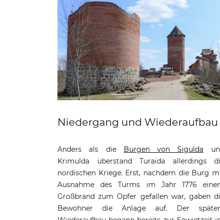
Niedergang und Wiederaufbau 
Anders als die
Burgen von Sigulda
un
passiert haben, kommen wir in den
Krimulda überstand Turaida allerdings d
Dieser Bereich entstand zusammen mit d
nordischen Kriege. Erst, nachdem die Burg m
nördliche Vorburg im 15. Jahrhundert u
Ausnahme des Turms im Jahr 1776 eine
bildete damals einen wichtigen Bereich z
Großbrand zum Opfer gefallen war, gaben d
Verteidigung der Festung. Gelang ein
Bewohner die Anlage auf. Der später
Angreifer der Durchbruch von Norden, muss