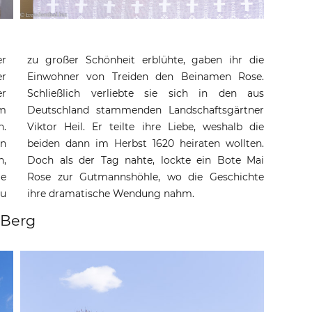
r
zu großer Schönheit erblühte, gaben ihr die
er
namen Rose.
er
us
im
er
n.
ie
en
n.
h,
ai
ie
te
au
ihre dramatische Wendung nahm.
-Berg