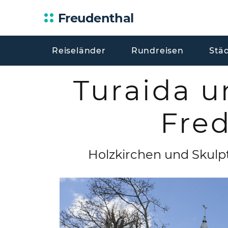
Freudenthal
Reiseländer
Rundreisen
Stä
Turaida u
Fre
Holzkirchen und Skul