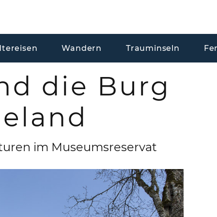
dtereisen
Wandern
Trauminseln
Fe
nd die Burg
deland
pturen im Museumsreservat