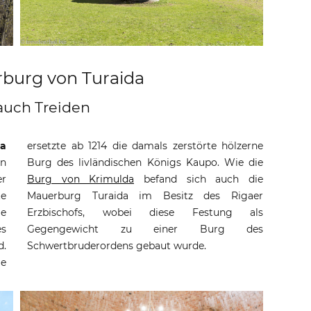
rburg von Turaida
auch Treiden
da
ersetzte ab 1214 die damals zerstörte hölzerne
in
Burg des livländischen Königs Kaupo. Wie die
er
Burg von Krimulda
befand sich auch die
te
Mauerburg Turaida im Besitz des Rigaer
ie
Erzbischofs, wobei diese Festung als
es
Gegengewicht zu einer Burg des
d.
Schwertbruderordens gebaut wurde.
ge