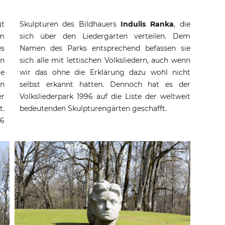
gt
Skulpturen des Bildhauers
Indulis Ranka
, die
m
sich über den Liedergarten verteilen. Dem
es
Namen des Parks entsprechend befassen sie
en
sich alle mit lettischen Volksliedern, auch wenn
e
wir das ohne die Erklärung dazu wohl nicht
en
selbst erkannt hätten. Dennoch hat es der
er
Volksliederpark 1996 auf die Liste der weltweit
t.
bedeutenden Skulpturengärten geschafft.
6