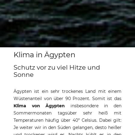
Wettervorhersage
Klima in Ägypten
und Klima in Ägypten
Schutz vor zu viel Hitze und
Sonne
Beste Reisezeit für eine Nilkreuzfahrt
Ägypten ist ein sehr trockenes Land mit einem
Wüstenanteil von über 90 Prozent. Somit ist das
Klima von Ägypten
insbesondere in den
Sommermonaten tagsüber sehr heiß mit
Temperaturen häufig über 40° Celsius. Dabei gilt:
Je weiter wir in den Süden gelangen, desto heißer
und trockener wird es. Nachts kühlt es in den