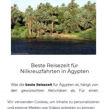
Beste Reisezeit für
Nilkreuzfahrten in Ägypten
Was die
beste Reisezeit
für Ägypten ist, hängt von
den gewünschten Aktivitäten ab. Für einen
Badeurlaub mit auch längeren Aufenthalten im
Wir verwenden Cookies, um Inhalte zu personalisieren
Meer, sind dies die Monate von April bis November.
und externe Medien wie Videos anbieten zu können.
Im dann warmen Wasser sind auch längere