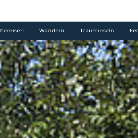
dtereisen
Wandern
Trauminseln
Fe