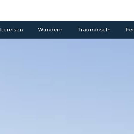
dtereisen
Wandern
Trauminseln
Fe