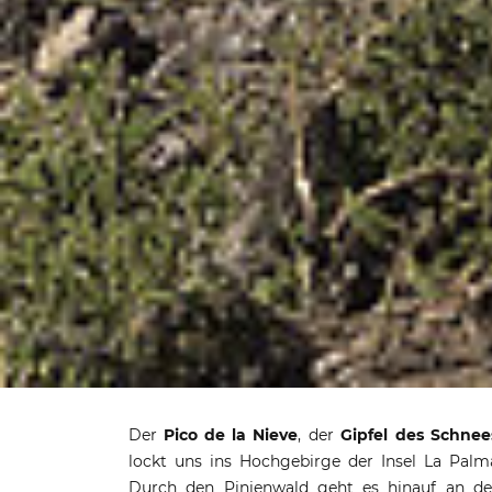
Wanderung auf
Der
Pico de la Nieve
, der
Gipfel des Schnee
N
lockt uns ins Hochgebirge der Insel La Palm
Durch den Pinienwald geht es hinauf an d