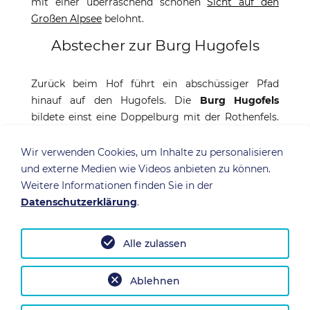
mit einer überraschend schönen
Sicht auf den
Großen Alpsee
belohnt.
Abstecher zur Burg Hugofels
Zurück beim Hof führt ein abschüssiger Pfad
hinauf auf den Hugofels. Die
Burg Hugofels
bildete einst eine Doppelburg mit der Rothenfels.
Auch sie gelangte im 15. Jahrhundert in den Besitz
von Graf Hugo XIII. von Montfort. Der Pfad hinauf
Wir verwenden Cookies, um Inhalte zu personalisieren
zur Burgruine ist etwas besser zu laufen, die Reste
und externe Medien wie Videos anbieten zu können.
des ehemaligen Donjons sind allerdings noch
Weitere Informationen finden Sie in der
kläglicher als bei Rothenfels.
Datenschutzerklärung
.
Die Ruinen beschränken sich im Wesentlichen auf
einen Teil der Außenmauer sowie einem tiefen
Alle zulassen
Loch, dem ehemaligen Burgbrunnen. Vom
höchsten zugänglichen Punkt öffnet sich auch hier
Ablehnen
die Sicht auf den Großen Alpsee, außerdem über
Immenstadt auf den Mittagberg sowie über die