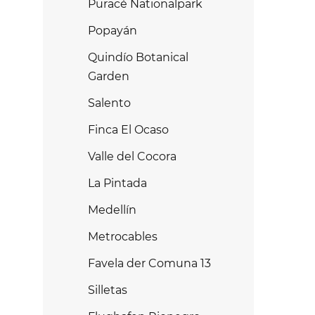
Puracé Nationalpark
Popayán
Quindío Botanical
Garden
Salento
Finca El Ocaso
Valle del Cocora
La Pintada
Medellín
Metrocables
Favela der Comuna 13
Silletas