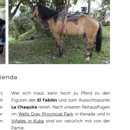
cienda
rz
Wer sich traut, kann hoch zu Pferd zu den
ck
Figuren des
El Tablón
und zum Aussichtspunkt
ei
La Chaquira
reiten. Nach unseren Reitausflügen
or
im
Wells Gray Provincial Park
in Kanada und in
in
Viñales in Kuba
sind wir natürlich mit von der
Partie.