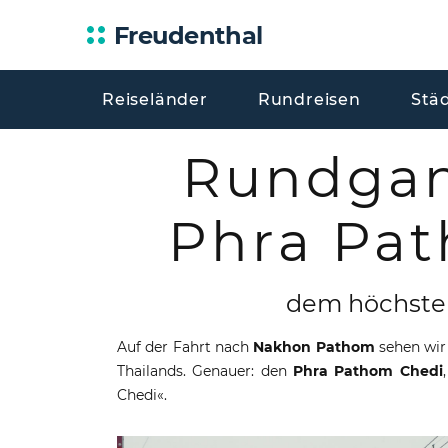
Freudenthal
Reiseländer
Rundreisen
Stä
Rundga
Phra Pa
dem höchsten
Auf der Fahrt nach
Nakhon Pathom
sehen wir
Thailands. Genauer: den
Phra Pathom Chedi
Chedi«.