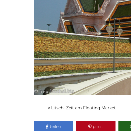
« Litschi-Zeit am Floating Market
teilen
pin it