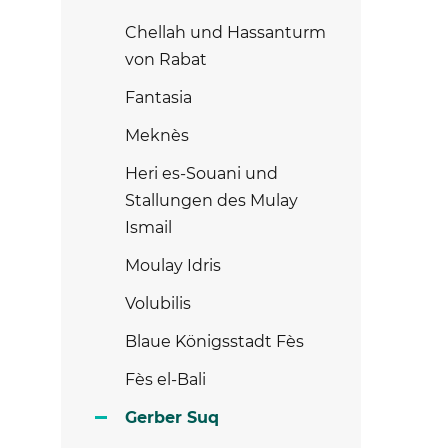
Chellah und Hassanturm
von Rabat
Fantasia
Meknès
Heri es-Souani und
Stallungen des Mulay
Ismail
Moulay Idris
Volubilis
Blaue Königsstadt Fès
Fès el-Bali
Gerber Suq