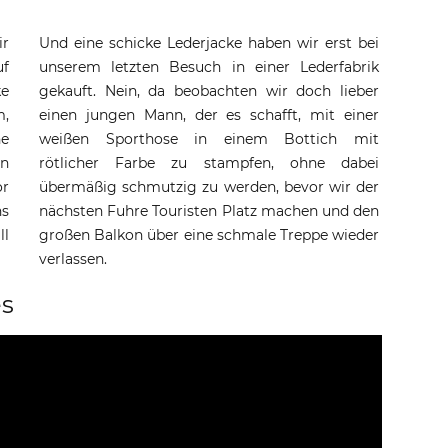
ir
Und eine schicke Lederjacke haben wir erst bei
uf
unserem letzten Besuch in einer Lederfabrik
ke
gekauft. Nein, da beobachten wir doch lieber
m,
einen jungen Mann, der es schafft, mit einer
ne
weißen Sporthose in einem Bottich mit
en
rötlicher Farbe zu stampfen, ohne dabei
or
übermäßig schmutzig zu werden, bevor wir der
ns
nächsten Fuhre Touristen Platz machen und den
ll
großen Balkon über eine schmale Treppe wieder
verlassen.
ès