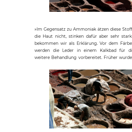
»Im Gegensatz zu Ammoniak ätzen diese Stof
neben Brandkalk und Tierurin schwe
die Haut nicht, stinken dafür aber sehr stark
definierbare und giftige Chemikalien z
bekommen wir als Erklärung. Vor dem Färb
Lederbehandlung benutzt. Die Zeiten si
werden die Leder in einem Kalkbad für d
längst vorbei. Hier geht die Gesundheit d
weitere Behandlung vorbereitet. Früher wurd