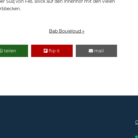
r Suq von Fès. Blick auf den Innenhof mit den vielen
rbbecken.
Bab Boujeloud »
teilen
flip it
mail
Q