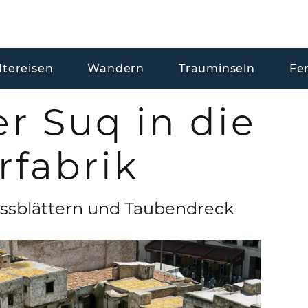
dtereisen
Wandern
Trauminseln
Fe
r Suq in die
rfabrik
ssblättern und Taubendreck