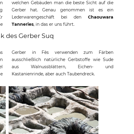
en
welchen Gebäuden man die beste Sicht auf die
ng
Gerber hat. Genau genommen ist es ein
Er
Lederwarengeschäft bei den
Chaouwara
ne
Tanneries
, in das er uns führt.
k des Gerber Suq
ns
n
en
de
el
d
ie
Kastanienrinde, aber auch Taubendreck.