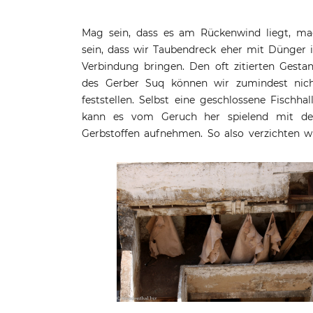
Mag sein, dass es am Rückenwind liegt, m
darauf, uns die Pfefferminze theatralisch unt
sein, dass wir Taubendreck eher mit Dünger 
die Nase zu reiben. Stattdessen beobachten wi
Verbindung bringen. Den oft zitierten Gesta
wie die einzelnen Lederstücke aus den Bottich
des Gerber Suq können wir zumindest nic
geholt oder eine ganze Füllung nochmals m
feststellen. Selbst eine geschlossene Fischhal
Stecken und Füßen umgerührt wird, bev
kann es vom Geruch her spielend mit d
andere Arbeiter das Leder auf den angrenzend
Gerbstoffen aufnehmen. So also verzichten w