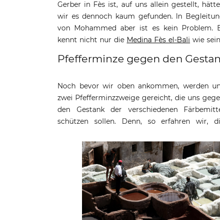
Gerber in Fès ist, auf uns allein gestellt, hätt
wir es dennoch kaum gefunden. In Begleitu
von Mohammed aber ist es kein Problem. 
kennt nicht nur die
Medina Fès el-Bali
wie sei
Pfefferminze gegen den Gestan
Noch bevor wir oben ankommen, werden u
Gerber in Fès verwenden zum Färbe
zwei Pfefferminzzweige gereicht, die uns geg
ausschließlich natürliche Gerbstoffe wie Su
den Gestank der verschiedenen Färbemitt
aus Walnussblättern, Eichen- un
schützen sollen. Denn, so erfahren wir, d