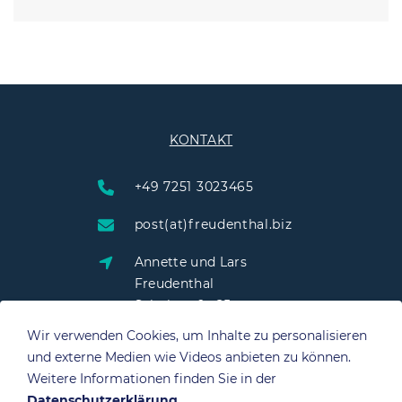
KONTAKT
+49 7251 3023465
post(at)freudenthal.biz
Annette und Lars
Freudenthal
Schulstraße 25
76703 Kraichtal
Wir verwenden Cookies, um Inhalte zu personalisieren
und externe Medien wie Videos anbieten zu können.
Weitere Informationen finden Sie in der
Datenschutzerklärung
.