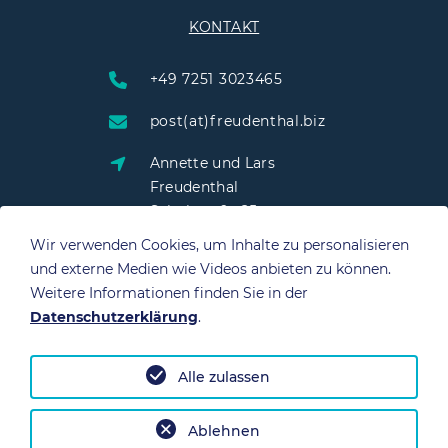
KONTAKT
+49 7251 3023465
post(at)freudenthal.biz
Annette und Lars
Freudenthal
Schulstraße 25
76703 Kraichtal
Wir verwenden Cookies, um Inhalte zu personalisieren
und externe Medien wie Videos anbieten zu können.
Weitere Informationen finden Sie in der
Datenschutzerklärung
.
QUICK LINKS
Alle zulassen
Datenschutz
Impressum
Ablehnen