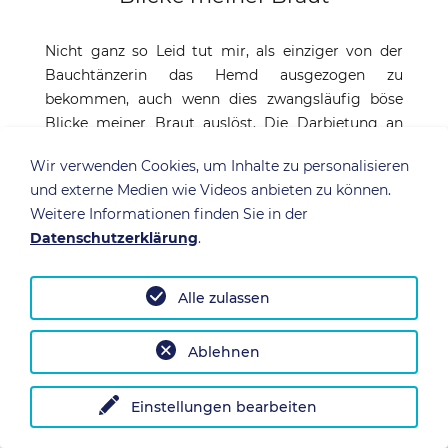
Nicht ganz so Leid tut mir, als einziger von der
Bauchtänzerin das Hemd ausgezogen zu
bekommen, auch wenn dies zwangsläufig böse
Blicke meiner Braut auslöst. Die Darbietung an
sich... Hm, es ist nicht leicht, erst zu gucken, was
Wir verwenden Cookies, um Inhalte zu personalisieren
die Tänzerin vormacht, dieses dann versuchen,
und externe Medien wie Videos anbieten zu können.
erkennbar zu kopieren, um dann festzustellen, dass
Weitere Informationen finden Sie in der
sich die nette Türkin schon wieder ganz anders
Datenschutzerklärung
.
bewegt. Zum Abschluss immerhin dürfen wir der
Türkin je einen Schmatz auf die Wange drücken. Es
gibt erneut warnende Blicke seitens Annettes.
Alle zulassen
Stationen unserer Rundreise
Ablehnen
Tag
Reiseverlauf und Ausflugsziele
Einstellungen bearbeiten
1
Flug von Stuttgart nach Antalya und