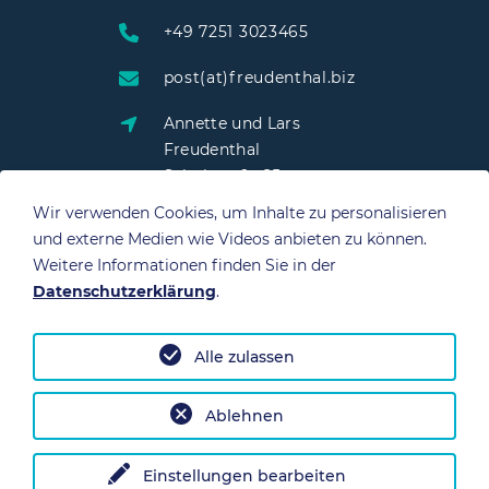
+49 7251 3023465
post(at)freudenthal.biz
Annette und Lars
Freudenthal
Schulstraße 25
76703 Kraichtal
Wir verwenden Cookies, um Inhalte zu personalisieren
und externe Medien wie Videos anbieten zu können.
Weitere Informationen finden Sie in der
Datenschutzerklärung
.
QUICK LINKS
Alle zulassen
Datenschutz
Impressum
Ablehnen
Einstellungen bearbeiten
© 2026 Annette und Lars Freudenthal. Alle Rechte vorbehalten.