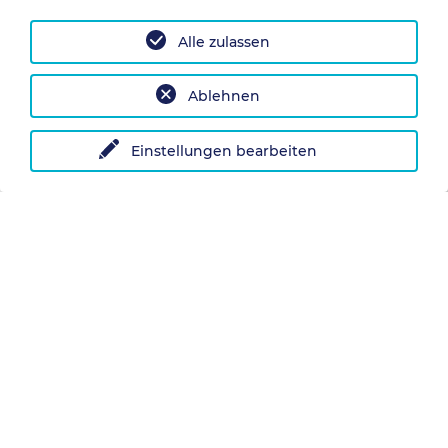
Alle zulassen
Ablehnen
Einstellungen bearbeiten
Fahrt des Zugs durch die Train Street von Hanoi
Für eine freie Sicht gehe ich kurz in die Hocke.
Nach drei raschen Klicks spring ich jedoch wieder
auf. Zu groß scheint mir die Gefahr, dass mir
jemand in den Rücken stolpert. Andere sehen wir,
die mit dem Rücken zum Zug stehen, um ein
Selfie aufzunehmen. Ob ihnen klar ist, wie knapp
der Zug im nächsten Augenblick an ihnen
vorbeirauscht?
Tatsächlich blicken wir ringsherum in