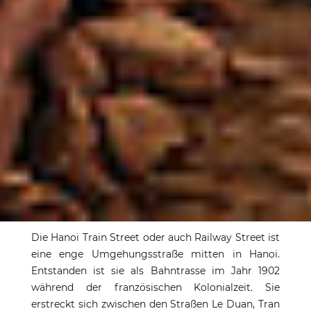
Abenteuer Hanoi
Die Hanoi Train Street oder auch Railway Street ist
Train Street
eine enge Umgehungsstraße mitten in Hanoi.
Entstanden ist sie als Bahntrasse im Jahr 1902
während der französischen Kolonialzeit. Sie
Partymeile entlang einer Bahntrasse mitten
erstreckt sich zwischen den Straßen Le Duan, Tran
durch Hanoi