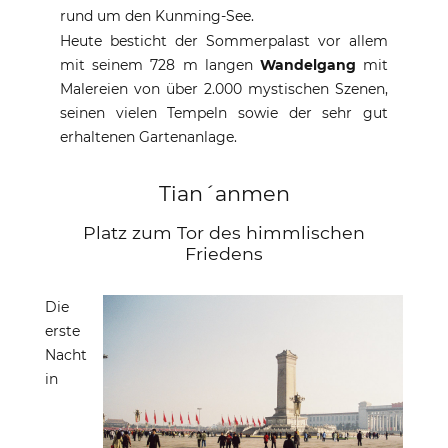
rund um den Kunming-See.
Heute besticht der Sommerpalast vor allem
mit seinem 728 m langen
Wandelgang
mit
Malereien von über 2.000 mystischen Szenen,
seinen vielen Tempeln sowie der sehr gut
erhaltenen Gartenanlage.
Tian´anmen
Platz zum Tor des himmlischen
Friedens
Die
erste
Nacht
in